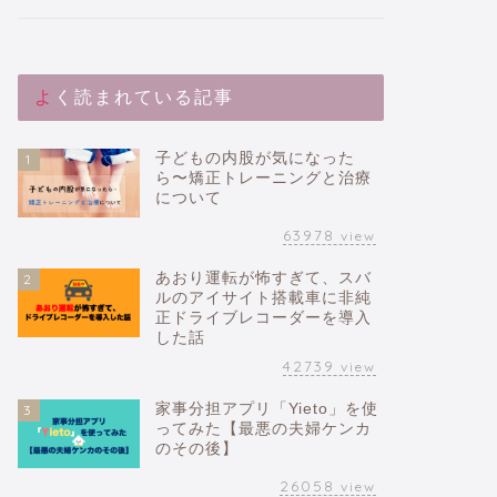
よく読まれている記事
子どもの内股が気になった
1
ら〜矯正トレーニングと治療
について
63978
view
あおり運転が怖すぎて、スバ
2
ルのアイサイト搭載車に非純
正ドライブレコーダーを導入
した話
42739
view
家事分担アプリ「Yieto」を使
3
ってみた【最悪の夫婦ケンカ
のその後】
26058
view