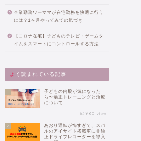
企業勤務ワーママが在宅勤務を快適に行う
には？1ヶ月やってみての気づき
【コロナ在宅】子どものテレビ・ゲームタ
イムをスマートにコントロールする方法
よく読まれている記事
子どもの内股が気になった
1
ら〜矯正トレーニングと治療
について
63980
view
あおり運転が怖すぎて、スバ
2
ルのアイサイト搭載車に非純
正ドライブレコーダーを導入