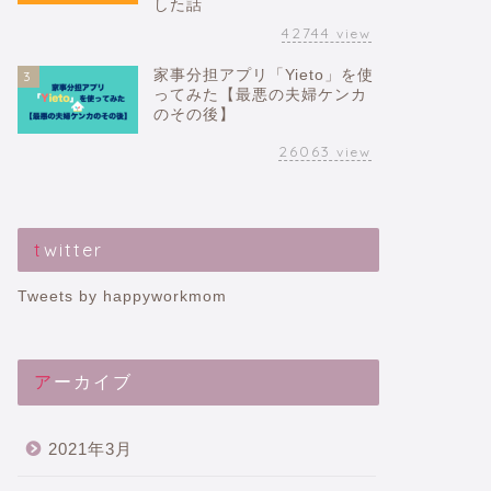
した話
42744
view
家事分担アプリ「Yieto」を使
3
ってみた【最悪の夫婦ケンカ
のその後】
26063
view
twitter
Tweets by happyworkmom
アーカイブ
2021年3月