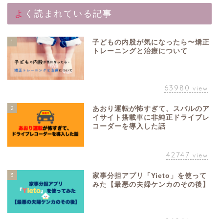
よく読まれている記事
1
子どもの内股が気になったら〜矯正
トレーニングと治療について
63980
view
2
あおり運転が怖すぎて、スバルのア
イサイト搭載車に非純正ドライブレ
コーダーを導入した話
42747
view
3
家事分担アプリ「Yieto」を使って
みた【最悪の夫婦ケンカのその後】