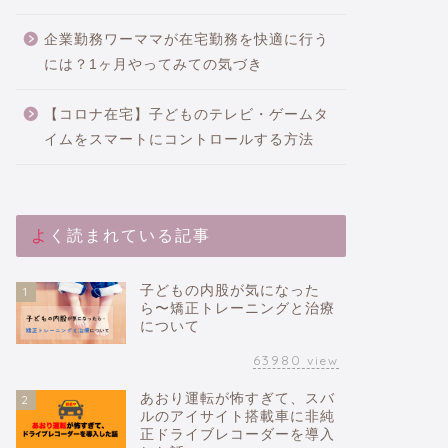
企業勤務ワーママが在宅勤務を快適に行う
には？1ヶ月やってみての気づき
【コロナ在宅】子どものテレビ・ゲームタ
イムをスマートにコントロールする方法
よく読まれている記事
子どもの内股が気になった
1
ら〜矯正トレーニングと治療
について
63980
view
あおり運転が怖すぎて、スバ
2
ルのアイサイト搭載車に非純
正ドライブレコーダーを導入