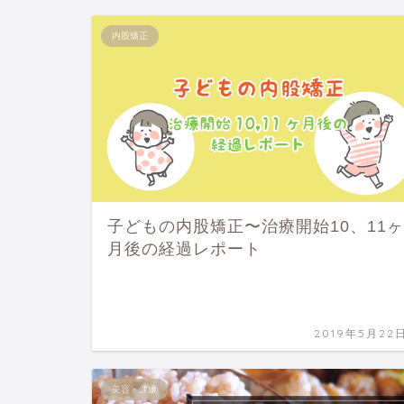
内股矯正
子どもの内股矯正〜治療開始10、11ヶ
月後の経過レポート
2019年5月22
美容・健康