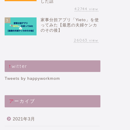
した話
42744
view
家事分担アプリ「Yieto」を使
3
ってみた【最悪の夫婦ケンカ
のその後】
26063
view
twitter
Tweets by happyworkmom
アーカイブ
2021年3月