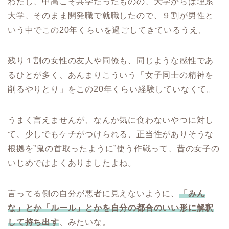
わたし、中高こそ共学だったものの、大学からは理系
大学、そのまま開発職で就職したので、９割が男性と
いう中でこの20年くらいを過ごしてきているうえ、
残り１割の女性の友人や同僚も、同じような感性であ
るひとが多く、あんまりこういう「女子同士の精神を
削るやりとり」をこの20年くらい経験していなくて。
うまく言えませんが、なんか気に食わないやつに対し
て、少しでもケチがつけられる、正当性がありそうな
根拠を”鬼の首取ったように”使う作戦って、昔の女子の
いじめではよくありましたよね。
言ってる側の自分が悪者に見えないように、
「みん
な」とか「ルール」とかを自分の都合のいい形に解釈
して持ち出す
、みたいな。