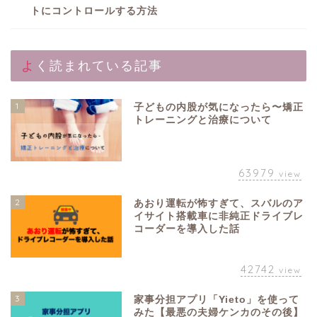
トにコントロールする方法
よく読まれている記事
1
子どもの内股が気になったら〜矯正
トレーニングと治療について
63979
view
2
あおり運転が怖すぎて、スバルのア
イサイト搭載車に非純正ドライブレ
コーダーを導入した話
42742
view
3
家事分担アプリ「Yieto」を使って
みた【最悪の夫婦ケンカのその後】