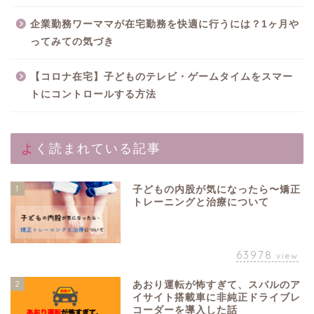
企業勤務ワーママが在宅勤務を快適に行うには？1ヶ月や
ってみての気づき
【コロナ在宅】子どものテレビ・ゲームタイムをスマー
トにコントロールする方法
よく読まれている記事
1
子どもの内股が気になったら〜矯正
トレーニングと治療について
63978
view
2
あおり運転が怖すぎて、スバルのア
イサイト搭載車に非純正ドライブレ
コーダーを導入した話